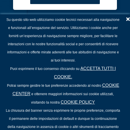
×
Osservatori On Demand
Su questo sito web utilizziamo cookie tecnici necessari alla navigazione
Scarica la brochure e scopri i
e funzionali all’erogazione del servizio. Utilizziamo i cookie anche per
programmi che
fornirti un’esperienza di navigazione sempre migliore, per facilitare le
trasformeranno le tue
interazioni con le nostre funzionalità social e per consentirti di ricevere
competenze professionali
informazioni e offerte mirate aderenti alle tue abitudini di navigazione e
ai tuoi interessi.
ACCETTA TUTTI I
Puoi esprimere il tuo consenso cliccando su
COOKIE.
COOKIE
Potrai sempre gestire le tue preferenze accedendo al nostro
CENTER
e ottenere maggiori informazioni sui cookie utilizzati,
COOKIE POLICY
visitando la nostra
La chiusura del banner senza esprimere le proprie preferenze, comporta
il permanere delle impostazioni di default e dunque la continuazione
della navigazione in assenza di cookie o altri strumenti di tracciamento