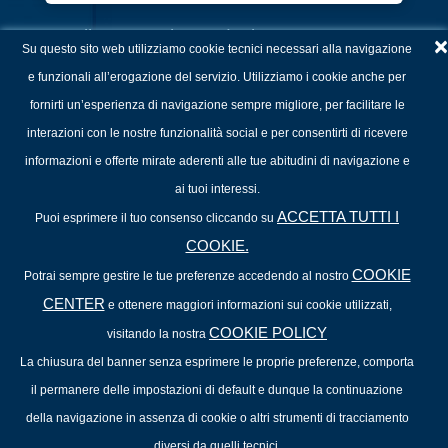
Italian Search Fund Observatory
×
Su questo sito web utilizziamo cookie tecnici necessari alla navigazione
Looking for the main data
e funzionali all’erogazione del servizio. Utilizziamo i cookie anche per
and insights on Search
fornirti un’esperienza di navigazione sempre migliore, per facilitare le
Funds in Italy?
interazioni con le nostre funzionalità social e per consentirti di ricevere
informazioni e offerte mirate aderenti alle tue abitudini di navigazione e
Download the
free report
to dive into:
ai tuoi interessi.
ACCETTA TUTTI I
Puoi esprimere il tuo consenso cliccando su
What is a Search Fund?
How widespread is the Search
COOKIE.
Fund model in Italy?
COOKIE
Potrai sempre gestire le tue preferenze accedendo al nostro
Who is the typical promoter of a
CENTER
e ottenere maggiori informazioni sui cookie utilizzati,
Search Fund?
The Search Fund lifecycle: what
COOKIE POLICY
visitando la nostra
are the key characteristics and
La chiusura del banner senza esprimere le proprie preferenze, comporta
challenges at each stage?
il permanere delle impostazioni di default e dunque la continuazione
della navigazione in assenza di cookie o altri strumenti di tracciamento
diversi da quelli tecnici.