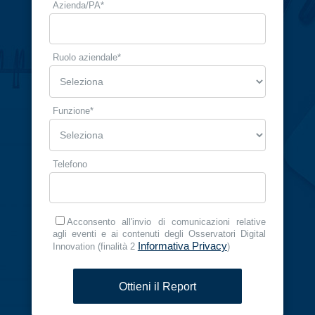
Azienda/PA
*
Ruolo aziendale​
*
Funzione
*
Telefono
Acconsento all'invio di comunicazioni relative
agli eventi e ai contenuti degli Osservatori Digital
Informativa Privacy
Innovation (finalità 2
)