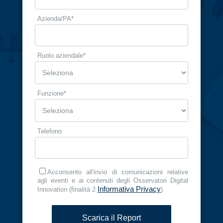
Azienda/PA
*
Ruolo aziendale​
*
Funzione
*
Telefono
Acconsento all'invio di comunicazioni relative
agli eventi e ai contenuti degli Osservatori Digital
Informativa Privacy
Innovation (finalità 2
)