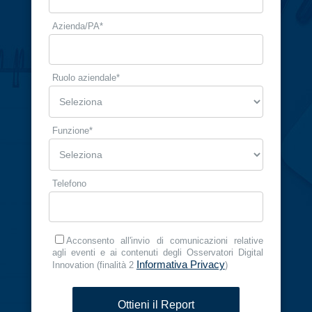
Azienda/PA
*
Ruolo aziendale​
*
Funzione
*
Telefono
Acconsento all'invio di comunicazioni relative
agli eventi e ai contenuti degli Osservatori Digital
Informativa Privacy
Innovation (finalità 2
)